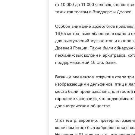
от 10 000 до 11 000 человек, что соотв
таких как театры в Эпидавре и Делосе.
Особое внимание археологов привлекл
16,65 метра, выдолбленная в скале и 
для выступлений музыкантов и актеров,
Древней Греции. Также были обнаруже
песчаниковых колонн и архитравов, ко
поддерживаемой 16 столбами.
Важным элементом открытия стали три
изображающими дельфинов, птиц и лап
места были предназначены для гостей 
городские чиновники, что подчеркивает
древнегреческом обществе.
Этот театр, вероятно, претерпел измен
конечном итоге был заброшен после со
Никополь в 31 году до н. э., что прив