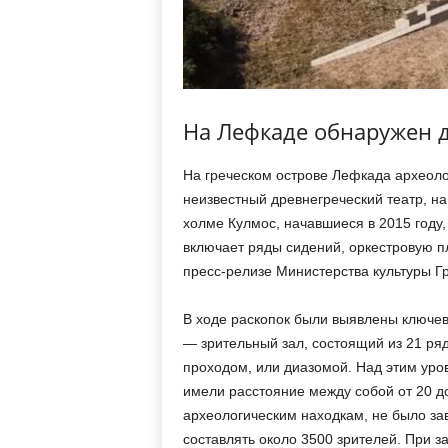
На Лефкаде обнаружен д
На греческом острове Лефкада археоло
неизвестный древнегреческий театр, на
холме Кулмос, начавшиеся в 2015 году
включает ряды сидений, оркестровую п
пресс-релизе Министерства культуры Г
В ходе раскопок были выявлены ключев
— зрительный зал, состоящий из 21 ря
проходом, или диазомой. Над этим уро
имели расстояние между собой от 20 до
археологическим находкам, не было за
составлять около 3500 зрителей. При 