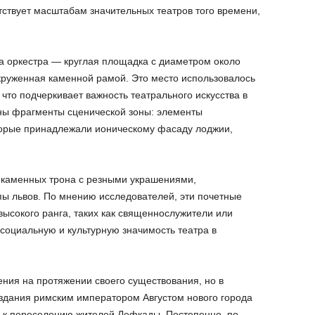
етствует масштабам значительных театров того времени,
а оркестра — круглая площадка с диаметром около
окруженная каменной рамой. Это место использовалось
 что подчеркивает важность театрального искусства в
ны фрагменты сценической зоны: элементы
торые принадлежали ионическому фасаду лоджии,
 каменных трона с резными украшениями,
ы львов. По мнению исследователей, эти почетные
высокого ранга, таких как священнослужители или
 социальную и культурную значимость театра в
ения на протяжении своего существования, но в
здания римским императором Августом нового города
ело к переселению жителей Лефкады. Постепенно, по