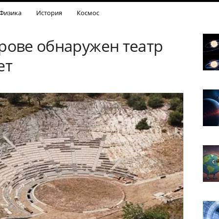
Физика
История
Космос
трове обнаружен театр
ет