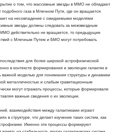
рытие о том, что массивные звезды в ММО не обладают
 подобного газа в Млечном Пути, где он вращается
ывает на несовпадение с ожидаемыми моделями
сивные звезды должны следовать за межзвездным
ли ММО действительно не вращается, то предыдущие
ствий с Млечным Путем и БМО могут потребовать
 последствия для более широкой астрофизической
енно в контексте формирования и эволюции галактик в
 важной моделью для понимания структуры и динамики
зкой металличностью и слабым гравитационным
чески могут отражать процессы, которые формировали
ставляя важные сведения о их эволюции.
ний, взаимодействия между галактиками играют
ях в структуре, что делает изучение таких систем, как
строфизики. Именно эти процессы формируют
лиять на стабильность других галактических систем.