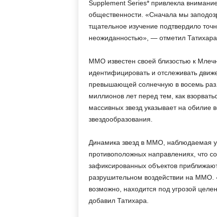
Supplement Series* привлекла внимание
общественности. «Сначала мы заподозр
тщательное изучение подтвердило точн
неожиданностью», — отметил Татихара
ММО известен своей близостью к Млечн
идентифицировать и отслеживать движе
превышающей солнечную в восемь раз. 
миллионов лет перед тем, как взорвать
массивных звезд указывает на обилие 
звездообразования.
Динамика звезд в ММО, наблюдаемая уче
противоположных направлениях, что со
зафиксированных объектов приближаютс
разрушительном воздействии на ММО. «
возможно, находится под угрозой цел
добавил Татихара.