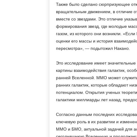
Также было сделано сюрпризующее отк
вращательным движением, в отличие от
вместе со звездами. Это отличие указ
формирования звезд, где молодые мас
газом, из которого они возникли. «Ес
оценки его массы и история взаимодей
пересмотра», — подытожил Накано.
Это исследование имеет значительные
картины взаимодействия галактик, особ
ранней Вселенной. ММО может служить
ранних галактик, которые обладают ни
потенциалом. Открытия ученых теорети
галактики миллиарды лет назад, предо
Согласно данным последних исследова
ключевую роль в их развитии и изменени
ММО и БМО, актуальной задачей для а
сегодняшнюю Вселенную и продолжают в