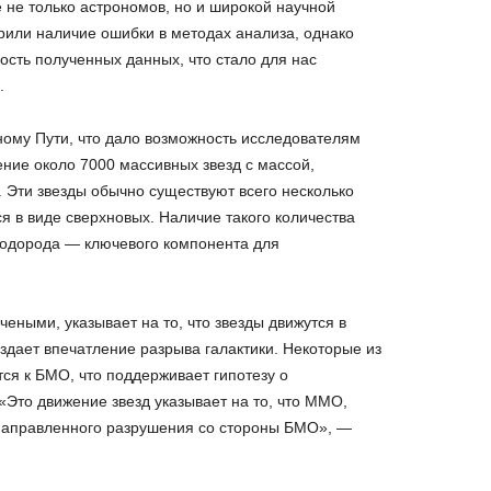
 не только астрономов, но и широкой научной
или наличие ошибки в методах анализа, однако
ость полученных данных, что стало для нас
.
ому Пути, что дало возможность исследователям
ние около 7000 массивных звезд с массой,
Эти звезды обычно существуют всего несколько
ся в виде сверхновых. Наличие такого количества
водорода — ключевого компонента для
ными, указывает на то, что звезды движутся в
здает впечатление разрыва галактики. Некоторые из
я к БМО, что поддерживает гипотезу о
Это движение звезд указывает на то, что ММО,
енаправленного разрушения со стороны БМО», —