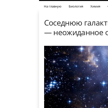
На главную
Биология
Химия
Соседнюю галакт
— неожиданное о