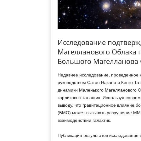
Исследование подтверж
Магелланового Облака 
Большого Магелланова 
Недавнее исследование, проведенное к
руководством Сатоя Накано и Кенго Та
динамики Маленького Магелланового О
карликовых галактик. Используя совре
выводу, что гравитационное влияние б
(БМО) может вызывать разрушение ММО
взаимодействии галактик.
Публикация результатов исследования в